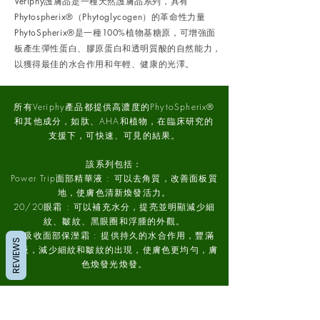
Veriphy護膚品是一種天然護膚品系列，具有
Phytospherix®（Phytoglycogen）的革命性力量
PhytoSpherix®是一種100%植物基糖原，可增強面
板產生彈性蛋白、膠原蛋白和透明質酸的自然能力，
以獲得最佳的水合作用和年輕、健康的光澤。
所有Veriphy產品都提供高濃度的PhytoSpherix®
和其他成分，如肽、AHA和植物，在臨床研究的
支援下，可快速、可見的結果。
該系列包括：
Power Trip面部精華液 : 可以去角質，改善面板質
地，使膚色清新煥發活力。
20/20眼霜 : 可以補充水分，提亮並明顯減少細
紋、皺紋、黑眼圈和浮腫的外觀。
自吸收面部保溼霜 : 提供持久的水合作用，豐滿
REVIEWS
面板，減少細紋和皺紋的出現，使膚色更均勻，膚
色煥發光煥發。