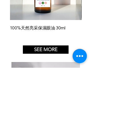
100%天然亮采保濕眼油 30ml
100％天然祛痘舒緩油 30
SEE MORE
工作室地」:觀塘鴻圖道50號寶冠大廈7/F A22
Full name