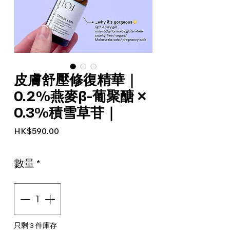
皮膚舒壓修復精華｜
0.2%燕麥β-葡聚醣 ×
0.3%積雪草苷｜
價格
HK$590.00
數量
*
只剩 3 件庫存