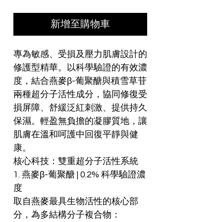
新增至購物車
專為敏感、受損及壓力肌膚設計的
修護型精華。以科學驗證的有效濃
度，結合燕麥β-葡聚醣與積雪草苷
兩種超分子活性成分，協同修復受
損屏障、舒緩泛紅刺激、提供持久
保濕。輕盈無負擔的凝膠質地，讓
肌膚在溫和呵護中回復平靜與健
康。
核心科技：雙重超分子活性系統
1. 燕麥β-葡聚醣 | 0.2% 科學驗證濃
度
取自燕麥最具生物活性的核心部
分，為多結構分子複合物：