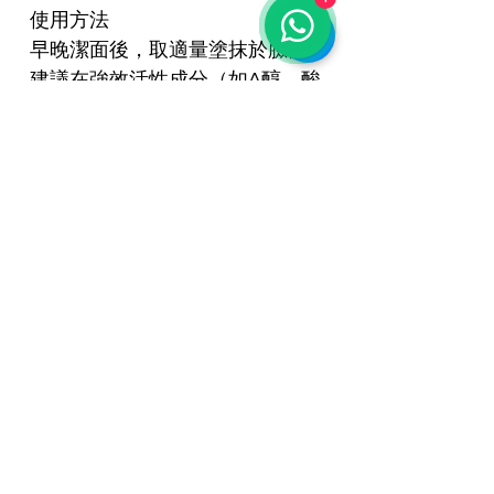
使用方法
早晚潔面後，取適量塗抹於臉部。
建議在強效活性成分（如A醇、酸
類）後使用，幫助舒緩修復，後續
疊加保濕霜鎖水。
相關產品