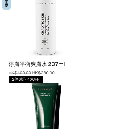
淨膚平衡爽膚水 237ml
一般價格
促銷價格
HK$400.00
HK$280.00
2件6折- 40OFF