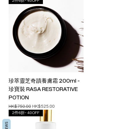
2件6折- 40OFF
珍萃靈芝奇蹟養膚霜 200ml -
珍寶裝 RASA RESTORATIVE
POTION
一般價格
促銷價格
HK$750.00
HK$525.00
2件6折- 40OFF
REVIEWS