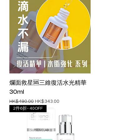
爛面救星🆘️三維復活水光精華
30ml
一般價格
促銷價格
HK$490.00
HK$343.00
2件6折- 40OFF