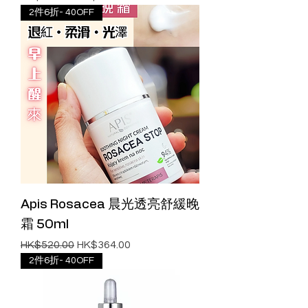
2件6折- 40OFF
Apis Rosacea 晨光透亮舒緩晚
霜 50ml
一般價格
促銷價格
HK$520.00
HK$364.00
2件6折- 40OFF