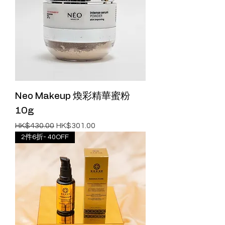
Neo Makeup 煥彩精華蜜粉
10g
一般價格
促銷價格
HK$430.00
HK$301.00
2件6折- 40OFF