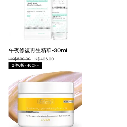
午夜修復再生精華-30ml
一般價格
促銷價格
HK$580.00
HK$406.00
2件6折- 40OFF