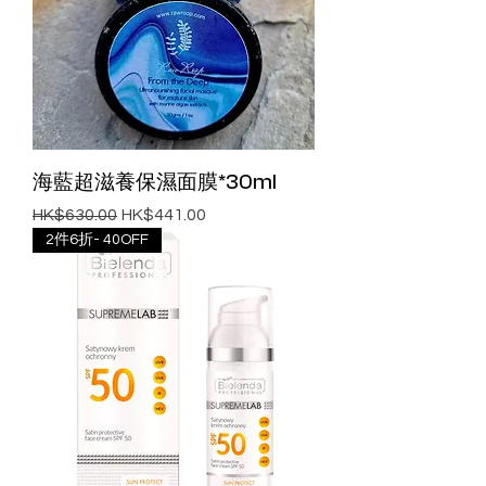
海藍超滋養保濕面膜*30ml
一般價格
促銷價格
HK$630.00
HK$441.00
2件6折- 40OFF