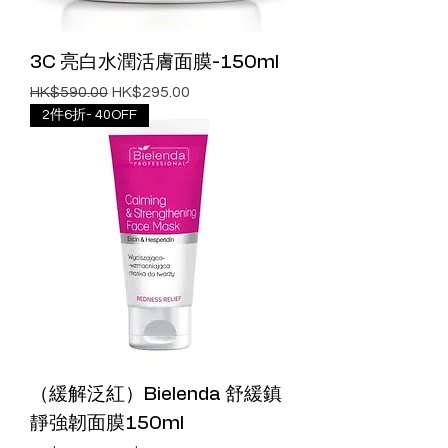
3C 亮白水潤活膚面膜-150ml
一般價格
促銷價格
HK$590.00
HK$295.00
2件6折- 40OFF
（緩解泛紅）Bielenda 舒緩鎮
靜強韌面膜150ml