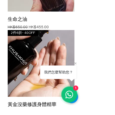
生命之油
一般價格
促銷價格
HK$650.00
HK$455.00
2件6折- 40OFF
我們怎麼幫助您？
1
黃金沒藥修護身體精華
COPIOUS BODY SERUM