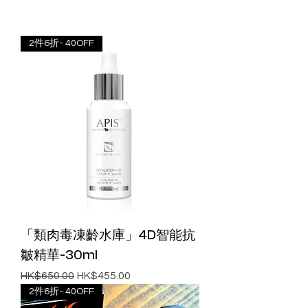
2件6折- 40OFF
「類肉毒凍齡水庫」4D智能抗
皺精華-30ml
一般價格
促銷價格
HK$650.00
HK$455.00
2件6折- 40OFF