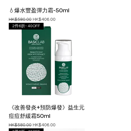
💧爆水豐盈彈力霜-50ml
一般價格
促銷價格
HK$580.00
HK$406.00
2件6折- 40OFF
《改善發炎+預防爆發》益生元
痘痘舒緩霜50ml
一般價格
促銷價格
HK$580.00
HK$406.00