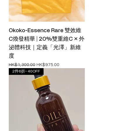
Okoko-Essence Rare 雙效維
C煥發精華 | 20%雙重維C × 外
泌體科技｜定義「光澤」新維
度
一般價格
促銷價格
HK$1,300.00
HK$975.00
2件6折- 40OFF