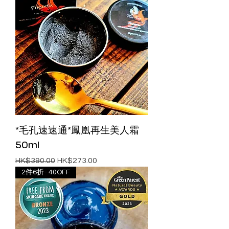
*毛孔速速通*鳳凰再生美人霜
50ml
一般價格
促銷價格
HK$390.00
HK$273.00
2件6折- 40OFF