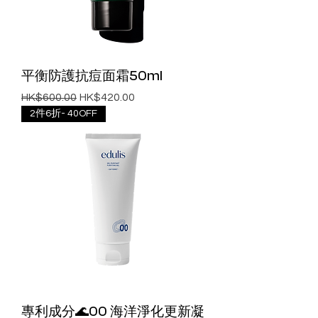
平衡防護抗痘面霜50ml
一般價格
促銷價格
HK$600.00
HK$420.00
2件6折- 40OFF
專利成分🌊00 海洋淨化更新凝