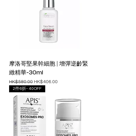
摩洛哥堅果幹細胞 | 增彈逆齡緊
緻精華-30ml
一般價格
促銷價格
HK$580.00
HK$406.00
2件6折- 40OFF