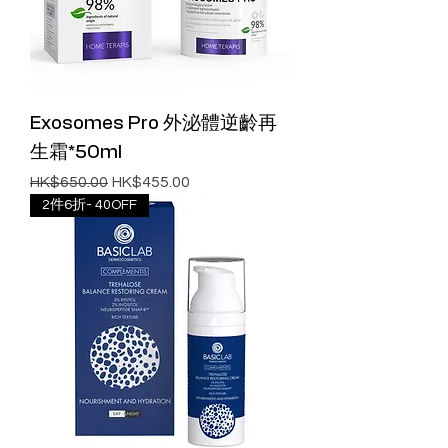
Exosomes Pro 外泌體逆齡再
生霜*50ml
一般價格
促銷價格
HK$650.00
HK$455.00
2件6折- 40OFF