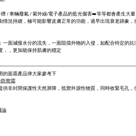
煙 / 車輛廢氣 / 紫外線/電子產品的藍光傷害➡️等等都會產生
由情況持續，極可能影響皮膚正常的功能，過早出現衰老跡象，
：一面減慢水分的流失，一面阻擋外物的入侵，如配合特定的抗
度，，更加能保持肌膚的穩定
用的面霜產品俾大家參考下
污染防禦霜
提供非封閉保護性天然屏障，抵禦外源性物質，同時收緊毛孔，
保濕油