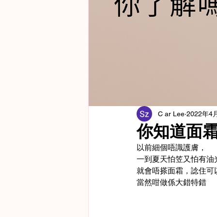
C ar Lee
2022年4
你知道面
以前細個唔識護膚，
一到夏天怕笠又怕有油
就會唔搽面霜，諗住可
當然咁做係大錯特錯