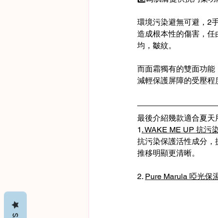
環境污染避無可避，2手
造成根本性的傷害，任
均，皺紋。
而面霜獨有的雙面功能
減輕保護屏障的受壓程
最後介紹幾款適合夏天
1
. WAKE ME UP 抗
抗污染保護活性成分，
推移明顯更清晰。
2. 
Pure Marula 啞光