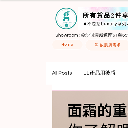
Showroom : 尖沙咀漆咸道南61至65
Home
🎯 依肌膚需求
All Posts
🙋‍♀️產品用後感：
八胜肽
外泌體