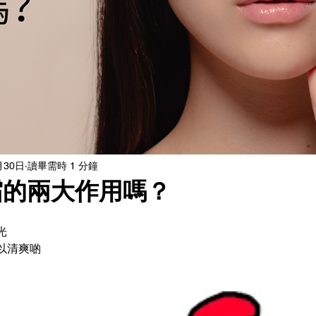
月30日
讀畢需時 1 分鐘
霜的兩大作用嗎？
光
以清爽啲