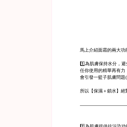
馬上介紹面霜的兩大功
1️⃣為肌膚保持水分，
任你使用的精華再有力
會引發一籃子肌膚問題
所以【保濕＋鎖水】絕
2️⃣為肌膚提供抗污染功