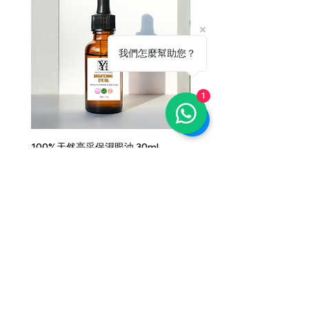
我們怎麼幫助您？
1
100%天然亮采保濕眼油 30ml
100％天然祛痘舒緩油 30ml
價格
價格
HK$590.00
HK$590.00
工作室地」:觀塘鴻圖道50號寶冠大廈7/F A22
Full name