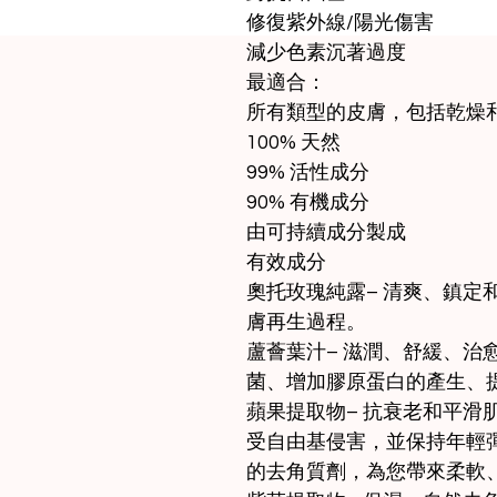
修復紫外線/陽光傷害
減少色素沉著過度
最適合：
所有類型的皮膚，包括乾燥
100% 天然
99% 活性成分
90% 有機成分
由可持續成分製成
有效成分
奧托玫瑰純露– 清爽、鎮定
膚再生過程。
蘆薈葉汁– 滋潤、舒緩、治
菌、增加膠原蛋白的產生、
蘋果提取物– 抗衰老和平滑
受自由基侵害，並保持年輕
的去角質劑，為您帶來柔軟