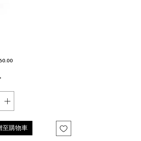
價
60.00
格
*
增至購物車