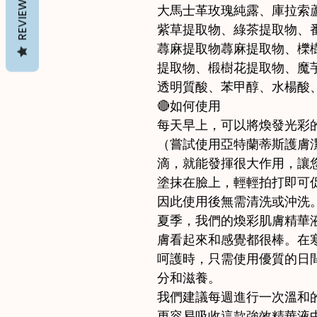
REVIEWS
大馬士革玫瑰純露、庫拉索
紫草提取物、綠茶提取物、
蕁麻提取物蕁麻提取物、櫟
提取物、椴樹花提取物、魔
透明質酸、苯甲醇、水楊酸
🔴如何使用
每天早上，可以將煥發光彩
（嘗試使用亞特蘭蒂斯護膚潔
滴，就能發揮很大作用，讓
塗抹在臉上，輕輕拍打即可
因此使用後無需清洗或沖洗
夏季，我們的煥彩肌膚精華
膚看起來和感覺都很棒。在
呵護時，只需使用優質的日
分和滋養。
我們建議每週進行一次溫和
更容易吸收這款強效精華液