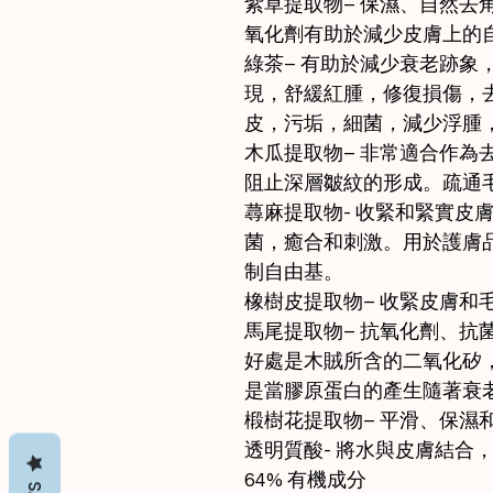
紫草提取物– 保濕、自然去
氧化劑有助於減少皮膚上的
綠茶– 有助於減少衰老跡象
現，舒​​緩紅腫，修復損傷
皮，污垢，細菌，減少浮腫
木瓜提取物– 非常適合作為
阻止深層皺紋的形成。疏通
蕁麻提取物- 收緊和緊實皮
菌，癒合和刺激。用於護膚
制自由基。
橡樹皮提取物– 收緊皮膚和
馬尾提取物– 抗氧化劑、抗
好處是木賊所含的二氧化矽
是當膠原蛋白的產生隨著衰
椴樹花提取物– 平滑、保濕
透明質酸- 將水與皮膚結合
64% 有機成分