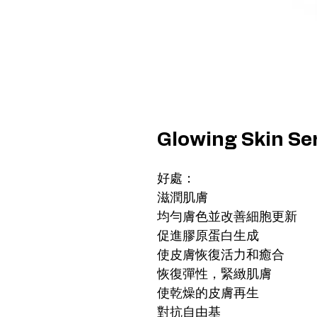
Glowing Skin 
好處：
滋潤肌膚
均勻膚色並改善細胞更新
促進膠原蛋白生成
使皮膚恢復活力和癒合
恢復彈性，緊緻肌膚
使乾燥的皮膚再生
對抗自由基