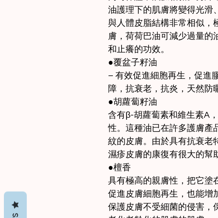
油護理下的肌膚將變得光滑
與人體皮脂結構非常相似，
膚，荷荷巴油可減少過量的
和止癢的功效。
●覆盆子籽油
– 有效促進細胞再生，促進
障，抗衰老，抗炎，天然防
●胡蘿蔔籽油
含有β-胡蘿蔔素和維生素A
性。這種油已在許多護膚產
紋的皮膚。由於具有抗衰老
濕疹皮膚的康復有很大的幫
●檀香
具有極高的親膚性，把它塗
促進皮膚細胞再生，也能增
保護皮膚不受細菌的侵害，