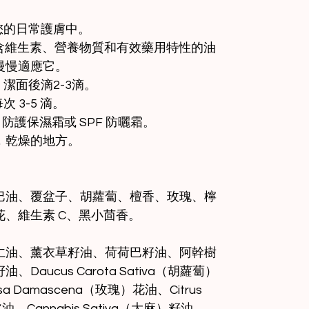
您的日常護膚中。
和富含維生素、營養物質和有效藥用特性的油
慢慢適應它。
潔面後滴2-3滴。
 3-5 滴。
B 防護保濕霜或 SPF 防曬霜。
，乾燥的地方。
巴油、覆盆子、胡蘿蔔、檀香、玫瑰、檸
、維生素 C、黑小茴香。
仁油、薰衣草籽油、荷荷巴籽油、阿幹樹
aucus Carota Sativa（胡蘿蔔）
Damascena（玫瑰）花油、Citrus
皮油、Cannabis Sativa（大麻）籽油、