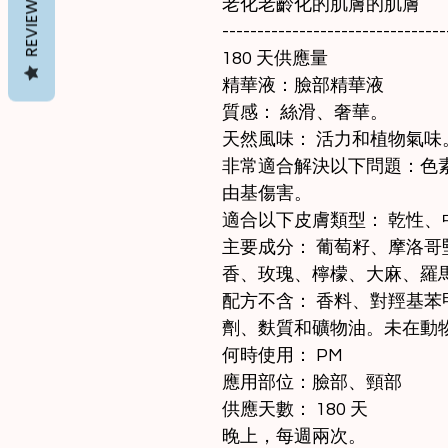
REVIEWS
老化老齡化的肌膚的肌膚
--------------------------------
180 天供應量
精華液：臉部精華液
質感： 絲滑、奢華。
天然風味： 活力和植物氣味
非常適合解決以下問題：色
由基傷害。
適合以下皮膚類型： 乾性
主要成分： 葡萄籽、摩洛
香、玫瑰、檸檬、大麻、羅馬
配方不含： 香料、對羥基
劑、麩質和礦物油。未在動
何時使用： PM
應用部位：臉部、頸部
供應天數： 180 天
晚上，每週兩次。