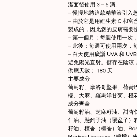
潔面後使用 3 – 5 滴。
– 慢慢地將這款精華液引入
– 由於它是用維生素 C 
製成的，因此您的皮膚需要
– 第一個月：每週使用一次，
– 此後：每週可使用兩次，每次
– 白天使用廣譜 UVA 和 UV
避免陽光直射。儲存在陰涼
供應天數： 180 天
主要成分
葡萄籽、摩洛哥堅果、荷荷
檬、大麻、羅馬洋甘菊、橙花
成分齊全
葡萄籽油、芝麻籽油、甜杏
仁油、懸鉤子油（覆盆子）籽油、D
籽油、檀香（檀香）油、Rosa 
Medica Limonum（檸檬）