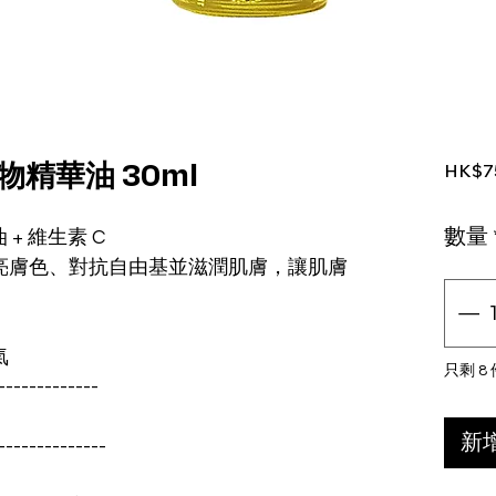
HK$7
物精華油 30ml
數量
 + 維生素 C
亮膚色、對抗自由基並滋潤肌膚，讓肌膚
氣
只剩 8
-------------
新
--------------