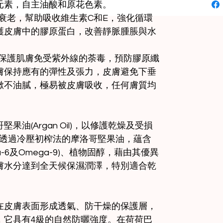
元素，自主油酸和原花色素。
抗衰老，幫助吸收維生素C和E，強化循環
護皮膚中的膠原蛋白，改善靜脈腫脹與水
，保護肌膚免受紫外線的荼毒，預防膠原纖
膚保持應有的彈性及張力，皮膚避免下垂
嗽不油膩，極易被皮膚吸收，任何膚質均
油(Argan Oil)，以修護乾燥及受損
,透過冷壓初榨法的摩洛哥堅果油，蘊含
-6及Omega-9)、植物固醇，藉由其優異
膚水分達到全天候保濕潤澤，特別適合乾
在皮膚表面形成透氣、防干燥的保護層，
，它具有4級的自然防曬強度。在荷荷巴