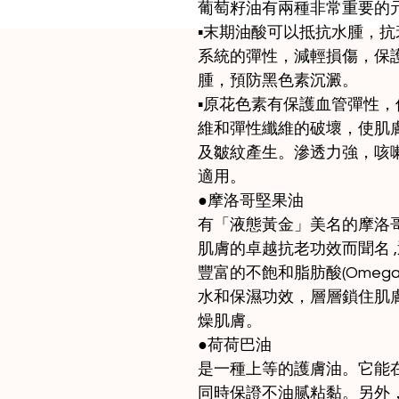
葡萄籽油有兩種非常重要的
▪︎末期油酸可以抵抗水腫，
系統的彈性，減輕損傷，保
腫，預防黑色素沉澱。
▪︎原花色素有保護血管彈性
維和彈性纖維的破壞，使肌
及皺紋產生。滲透力強，咳
適用。
●摩洛哥堅果油
有「液態黃金」美名的摩洛哥堅果
肌膚的卓越抗老功效而聞名 
豐富的不飽和脂肪酸(Omega
水和保濕功效，層層鎖住肌
燥肌膚。
●荷荷巴油
是一種上等的護膚油。它能
同時保證不油腻粘黏。另外