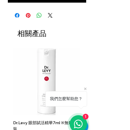
相關產品
我們怎麼幫助您？
1
Dr.Levy 眼部賦活精華7ml ※無氣泵
純素清透定妝噴霧-80ml
裝
價格