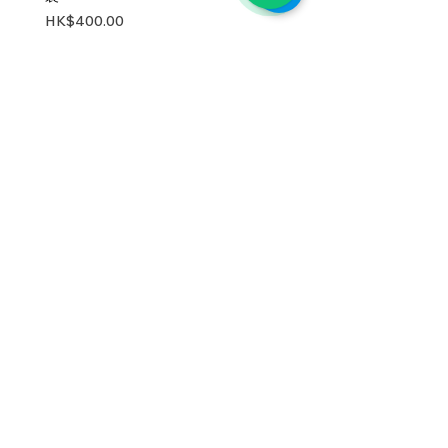
HK$250.00
價格
HK$400.00
工作室地」:觀塘鴻圖道50號寶冠大廈7/F A22
Full name
Phone
Email
Register
從面部護理、頭髮護理、礦物彩妝到保健
產品，GOOD FOR SKIN BEAUTY 均