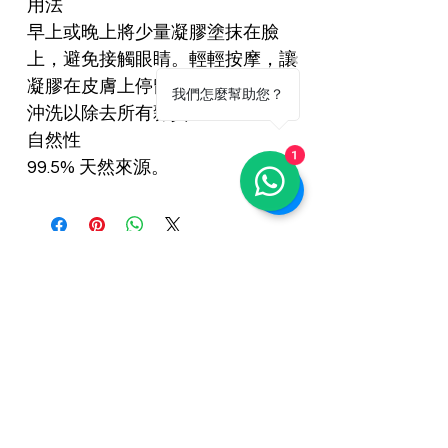
用法
早上或晚上將少量凝膠塗抹在臉
上，避免接觸眼睛。輕輕按摩，讓
凝膠在皮膚上停留一分鐘。用清水
我們怎麼幫助您？
沖洗以除去所有雜質。
自然性
1
99.5% 天然來源。
相關產品