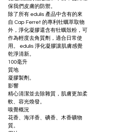
保我們皮膚的防禦。
除了所有 edulis 產品中含有的來
自 Cap Ferret 的專利牡蠣萃取物
外，淨化凝膠還含有牡蠣殼粉，可
作為輕度去角質劑，適合日常使
用。 edulis 淨化凝膠讓肌膚感覺
乾淨清新。
100毫升
質地
凝膠製劑。
影響
精心清潔並去除雜質，肌膚更加柔
軟、容光煥發。
嗅覺概況
花香、海洋香、碘香、木香礦物
質。