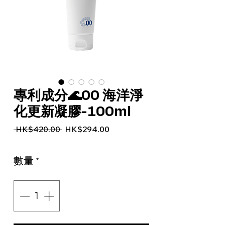
專利成分🌊00 海洋淨
化更新凝膠-100ml
一般價格
促銷價格
 HK$420.00 
HK$294.00
數量
*