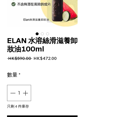
ELAN 水溶絲滑滋養卸
妝油100ml
一般價格
促銷價格
 HK$590.00 
HK$472.00
數量
*
只剩 4 件庫存