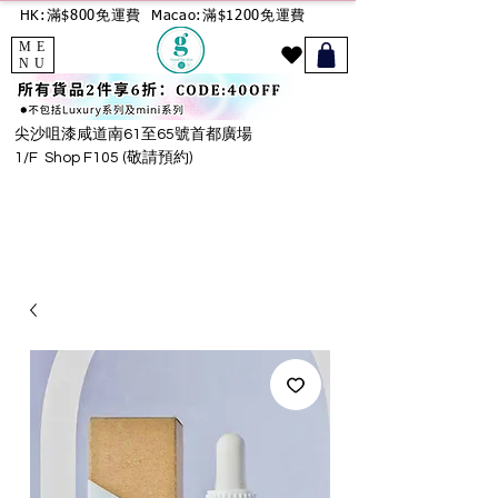
HK:滿$800免運費
Macao:滿$1200免運費
ME
NU
尖沙咀漆咸道南61至65號首都廣場
1/F Shop F105 (敬請預約)