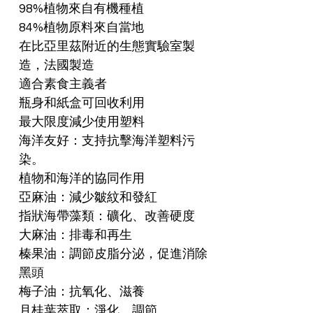
98%植物來自有機種植
84%植物原料來自當地
在比亞里茲附近的生態實驗室製
造，法國製造
適合素食主義者
瓶身和紙盒可回收利用
最大限度減少使用塑料
海洋友好：支持抗擊海洋塑料污
染。
植物和海洋的協同作用
亞麻油：減少皺紋和發紅
指狀海帶藻類：礦化、改善硬度
大麻油：排毒和再生
榛果油：調節皮脂分泌，促進消除
黑頭
梅子油：抗氧化、滋養
月桂葉萃取：淨化、調節