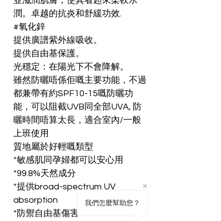
並滋潤肌膚，使其看起來柔軟水
潤。卓越的抗炎和舒緩功效.

#氧化鋅

提供廣譜紫外線吸收。

提供自由基保護。

光穩定：在陽光下不會降解。

雖然防曬唔係佢嘅主要功能，不過
都兼帶有約SPF10-15嘅防曬功
能，可以阻截UVB同全部UVA, 防
曬時間唔算太長，適合室內/一般
上班使用

質地屬於好輕嘅類型

*敏感肌同孕婦都可以安心用

*99.8%天然成分

*提供broad-spectrum UV 
absorption

我們怎麼幫助您？
*防禦自由基傷害