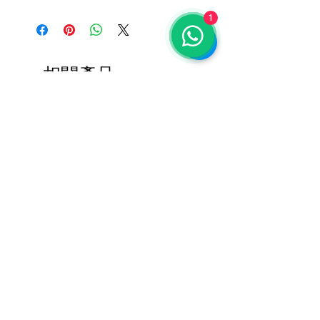
1
相關產品
100%天然亮采保濕眼油 30ml
100％天然祛痘舒緩油 30ml
價格
價格
HK$590.00
HK$590.00