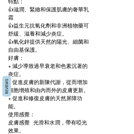
特點：

👍滋潤、緊緻和保護肌膚的奢華乳
霜

👍益生元抗氧化劑和非洲植物藥可
舒緩、滋養和減少炎症。

👍氧化鋅提供天然的陽光、細菌和
自由基保護。

好膚：

+ 減少導致過早衰老和色素沉著的
炎症。

REVIEWS
+ 促進皮膚的新陳代謝，從而增加
細胞增殖和由內而外的皮膚更新。

+ 促進和修復皮膚的天然屏障功
能。

使用感覺：

皮膚感覺   光滑和水潤，帶有啞光
效果。
