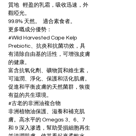
質地   輕盈的乳霜，吸收迅速，外
觀啞光。

99.8% 天然。  適合素食者。

更多嘅成分優勢：

#Wild Harvested Cape Kelp

Prebiotic、抗炎和抗菌功效，具
有清除自由基的活性，可增強皮膚
的健康。

富含抗氧化劑、礦物質和維生素，
可滋潤、淨化、保護和活化肌膚。

促進和平衡皮膚的天然菌群，恢復
有益的共生環境。

#古老的非洲油複合物

非洲植物油保護、滋養和補充肌
膚。高水平的 Omegas 3、6、7 
和 9 深入滲透，幫助受損細胞再生