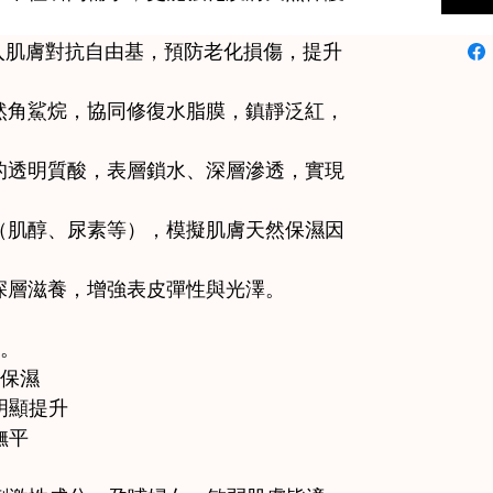
，深入肌膚對抗自由基，預防老化損傷，提升
天然角鯊烷，協同修復水脂膜，鎮靜泛紅，
小的透明質酸，表層鎖水、深層滲透，實現
物（肌醇、尿素等），模擬肌膚天然保濕因
，深層滋養，增強表皮彈性與光澤。
變。
久保濕
明顯提升
撫平