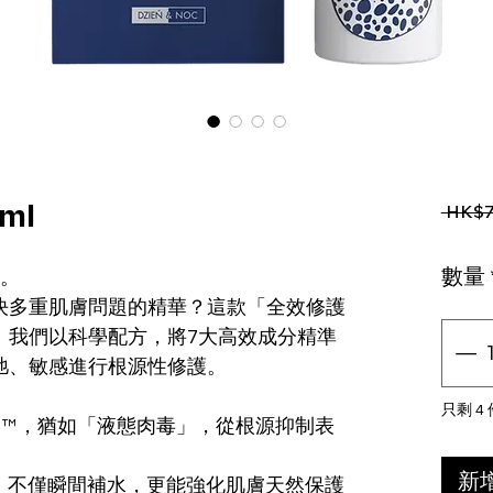
 HK$7
ml
數量
生。
決多重肌膚問題的精華？這款「全效修護
。我們以科學配方，將7大高效成分精準
弛、敏感進行根源性修護。
只剩 4
P-8™，猶如「液態肉毒」，從根源抑制表
新
糖，不僅瞬間補水，更能強化肌膚天然保護