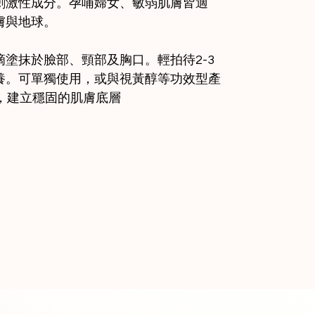
刺激性成分。孕哺婦女、敏弱肌膚皆適
膚與地球。
塗抹於臉部、頸部及胸口。輕拍待2-3
養。可單獨使用，或與視黃醇等功效型產
，建立穩固的肌膚底層