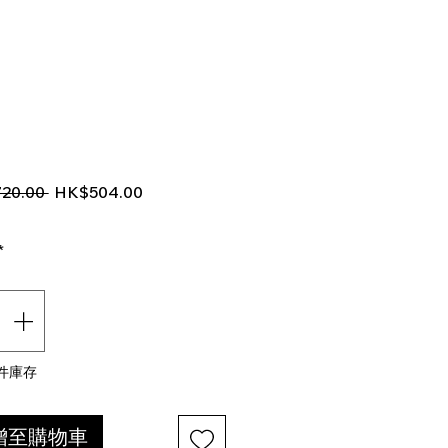
一般價格
促銷價格
20.00 
HK$504.00
*
 件庫存
增至購物車