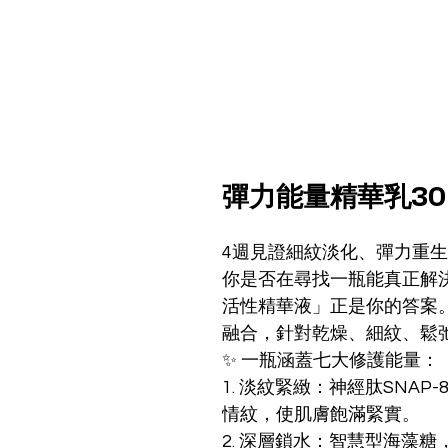
彈力能量精華乳30
4週見證細紋淡化、彈力重
你是否在尋找一瓶能真正解
活性精華液」正是你的答案
融合，針對乾燥、細紋、鬆
✨ 一瓶涵蓋七大修護能量：
1. 淡紋緊緻：神經肽SNA
情紋，使肌膚飽滿緊實。
2. 深層鎖水：智慧型海藻