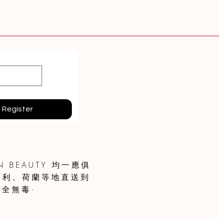
100％天然祛痘舒緩油 30ml
價格
HK$590.00
Register
 BEAUTY 均一應俱
大利、荷蘭等地直送到
全無毒·