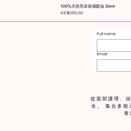
100%天然亮采保濕眼油 30ml
價格
HK$590.00
Full name
Email
從面部護理、頭髮
全。 集合多
香