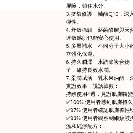
屏障，鎖住水分。
3. 抗氧修護：輔酶Q10
彈性。
4. 舒敏強韌：菸鹼醯胺與
連敏感肌也能安心使用。
5. 多層補水：不同分子大
立體化保濕。
6. 持久潤澤：水調節複合
子，維持長效水潤。
7. 柔潤賦活：乳木果油酯
實證效果，說話算數：
持續使用4週，見證肌膚轉
✅100% 使用者感到肌膚持
✅97% 使用者確認肌膚彈性
✅93% 使用者觀察到細紋被
溫和純淨配方：