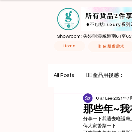
Showroom : 尖沙咀漆咸道南61至65
Home
🎯 依肌膚需求
All Posts
🙋‍♀️產品用後感：
C ar Lee
2021年7
八胜肽
外泌體
那些年~我
分享一下我過去喺護膚
俾大家警剔一下