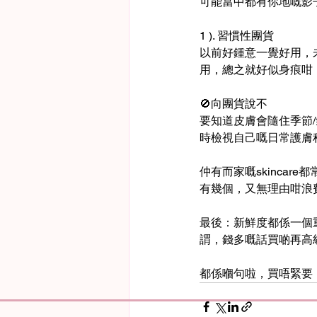
可能當中都有你地嘅影
1 ). 習慣性團貨
以前好鍾意一覺好用，未
用，總之就好似身痕咁
🚫向團貨說不
要知道皮膚會隨住季節
時檢視自己嘅日常護膚程
仲有而家嘅skinca
有幾個，又無理由咁浪
最後：新鮮度都係一個
謂，錢多嘅話買啲再高
都係嗰句啦，買唔緊要