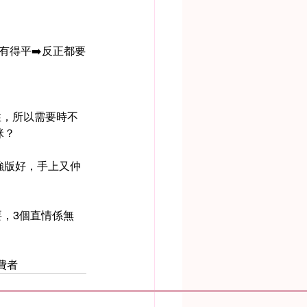
有得平➡️反正都要
性，所以需要時不
咪？
加強版好，手上又仲
，3個直情係無
費者