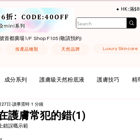
● HK:滿$
號首都廣場1/F Shop F105 (敬請預約)
Luxury Skincare
按產品種類
天然品牌
成分系列
護膚級天然粉底液
護膚技巧
精
月27日
讀畢需時 1 分鐘
在護膚常犯的錯(1)
上錯誤嘅示範