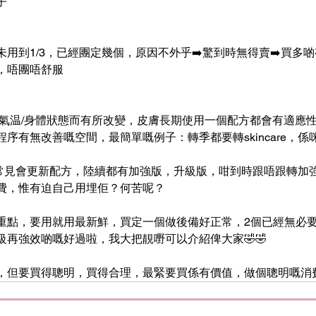
子
用到1/3，已經團定幾個，原因不外乎➡️驚到時無得賣➡️買多啲
，唔團唔舒服
/氣温/身體狀態而有所改變，皮膚長期使用一個配方都會有適應
序有無改善嘅空間，最簡單嘅例子：轉季都要轉skincare，係
re都常見會更新配方，陸續都有加強版，升級版，咁到時跟唔跟轉
費，惟有迫自己用埋佢？何苦呢？
重點，要用就用最新鮮，買定一個做後備好正常，2個已經無必要
級再強效啲嘅好過啦，我大把靚嘢可以介紹俾大家🤣🤣
，但要買得聰明，買得合理，最緊要買係有價值，做個聰明嘅消