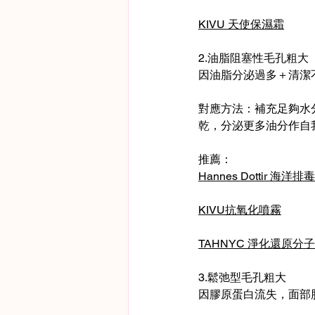
KIVU 天使保濕霜
2.油脂阻塞性毛孔粗大
因油脂分泌過多＋清潔
對應方法：補充足夠水
乾，分泌更多油分作自
推薦：
Hannes Dottir 海洋
KIVU抗氧化噴霧
TAHNYC 淨化還原分
3.鬆弛型毛孔粗大
因膠原蛋白流失，面部