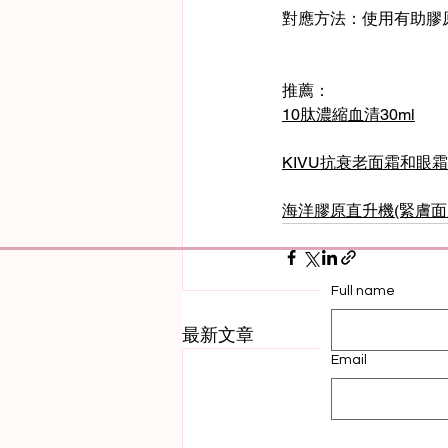
對應方法：使用有助膠
推薦：
10肽濃縮血清30ml
KIVU抗衰老面霜和眼霜5
海洋膠原直升機(緊膚面膜
Full name
最新文章
Email