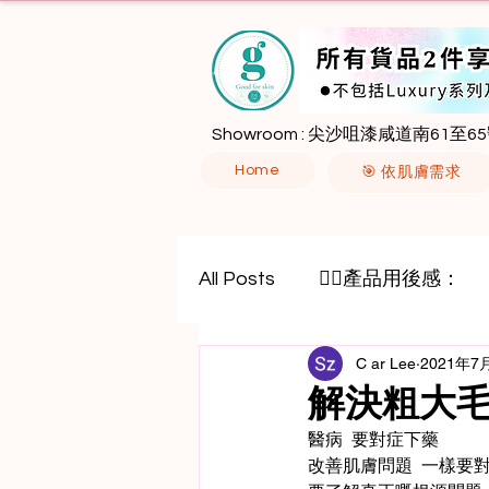
Showroom : 尖沙咀漆咸道南61至65
Home
🎯 依肌膚需求
All Posts
🙋‍♀️產品用後感：
C ar Lee
2021年7
八胜肽
外泌體
解決粗大
醫病  要對症下藥
改善肌膚問題  一樣要