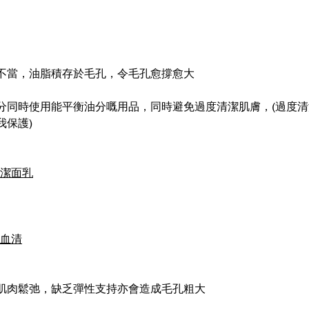
不當，油脂積存於毛孔，令毛孔愈撐愈大
分同時使用能平衡油分嘅用品，同時避免過度清潔肌膚，(過度
我保護)
排毒潔面乳
子血清
肌肉鬆弛，缺乏彈性支持亦會造成毛孔粗大