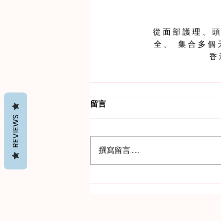
從面部護理、頭髮
全。 集合多
香
留言
REVIEWS
撰寫留言......
教你1眼睇穿馬魯拉油