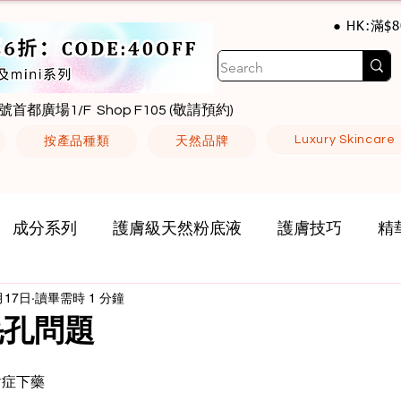
● HK:滿$
號首都廣場1/F Shop F105 (敬請預約)
Luxury Skincare
按產品種類
天然品牌
成分系列
護膚級天然粉底液
護膚技巧
精
月17日
讀畢需時 1 分鐘
毛孔問題
對症下藥