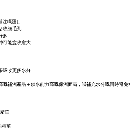
關注嘅題目
括收細毛孔
好多
 仲可能愈收愈大
張吸收更多水分
高嘅補濕產品＋鎖水能力高嘅保濕面霜，喺補充水分嘅同時避免水
保濕精華
增強精華