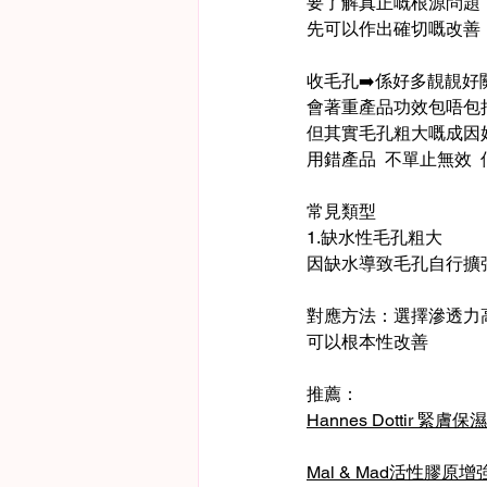
要了解真正嘅根源問題
先可以作出確切嘅改善
收毛孔➡️係好多靚靚好
會著重產品功效包唔包
但其實毛孔粗大嘅成因
用錯產品  不單止無效 
常見類型
1.缺水性毛孔粗大
因缺水導致毛孔自行擴
對應方法：選擇滲透力
可以根本性改善
推薦：
Hannes Dottir 緊膚
Mal & Mad活性膠原