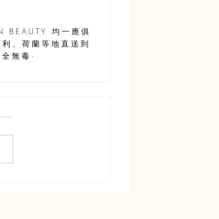
 BEAUTY 均一應俱
大利、荷蘭等地直送到
全無毒·
️ 眼周逆齡的真實見證：🌷
MEFFECTS Black Tulip
 Treatment 一個月實測心