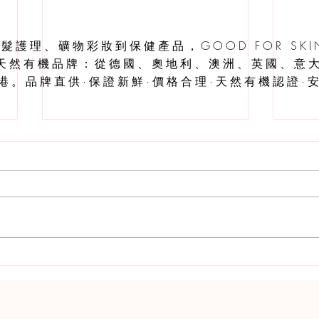
護理、礦物彩妝到保健產品，GOOD FOR SKIN
個天然有機品牌：從德國、奧地利、澳洲、英國、意
港。品牌直供·保證新鮮·價格合理·天然有機認證·安
敏感肌的保養懶人包！一瓶搞
👁
掂化妝水＋精華液，仲守護埋
BLOO
我嘅微生態💙**
Eye