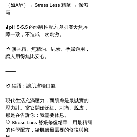
（如A醇）→ Stress Less 精華 → 保濕
霜
🧪 pH 5-5.5 的弱酸性配方與肌膚天然屏
障一致，不造成二次刺激。
🌱 無香精、無精油、純素、孕婦適用，
讓人用得無比安心。
───
🌸 結語：讓肌膚喘口氣
現代生活充滿壓力，而肌膚是最誠實的
壓力計。當它開始泛紅、刺痛、脫皮，
那是在告訴你：我需要休息。
💚 Stress Less 舒緩修復精華，用最精簡
的科學配方，給肌膚最需要的修復與擁