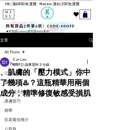
HK:滿$800免運費
Macao:滿$1200免運費
ME
NU
文章
All Posts
C ar Lee
All Posts
6月7日
讀畢需時 3 分鐘
、肌膚的「壓力模式」你中
🙋‍♀️產品用後感：
了幾項♨️？這瓶精華用兩個
成分系列
成分，精準修復敏感受損肌
護膚級天然粉底液
護膚技巧
精華
抗老最佳推介
八胜肽