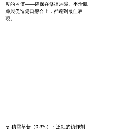
度的 4 倍——確保在修復屏障、平滑肌
膚與促進傷口癒合上，都達到最佳表
現。
🍃 積雪草苷（0.3%）：泛紅的鎮靜劑