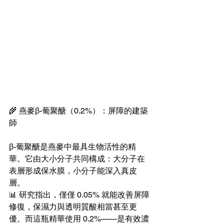
🌾 燕麥β-葡聚醣（0.2%）：屏障的建築
師
β-葡聚醣是燕麥中最具生物活性的精
華。它由大小分子共同構成：大分子在
表層形成保水膜，小分子能深入真皮
層。
📊 研究指出，僅僅 0.05% 就能改善屏障
修復，保濕力與透明質酸相當甚至更
優。而這瓶精華使用 0.2%——是有效濃