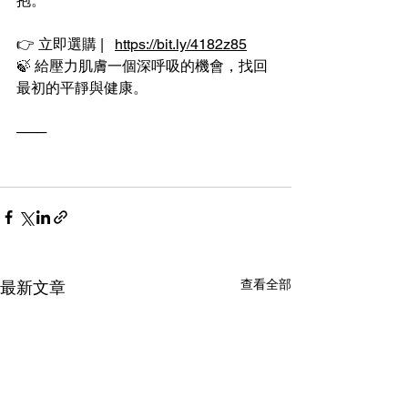
抱。
👉 立即選購 |   
https://bit.ly/4182z85
🍃 給壓力肌膚一個深呼吸的機會，找回
最初的平靜與健康。
───
查看全部
最新文章