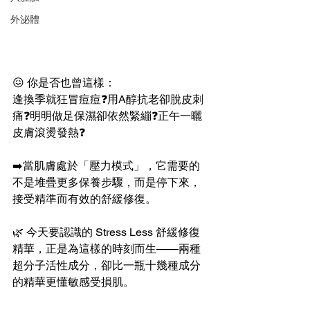
外泌體
😖 你是否也曾這樣：
逢換季就狂冒痘痘❓️用A醇抗老卻脫皮刺
痛❓️明明做足保濕卻依然緊繃❓️正午一曬
皮膚滾燙發熱❓️
➡️當肌膚處於「壓力模式」，它需要的
不是堆疊更多保養步驟，而是停下來，
接受精準而有效的舒緩修復。
🌿 今天要認識的 Stress Less 舒緩修復
精華，正是為這樣的時刻而生——兩種
超分子活性成分，卻比一瓶十幾種成分
的精華更懂敏感受損肌。