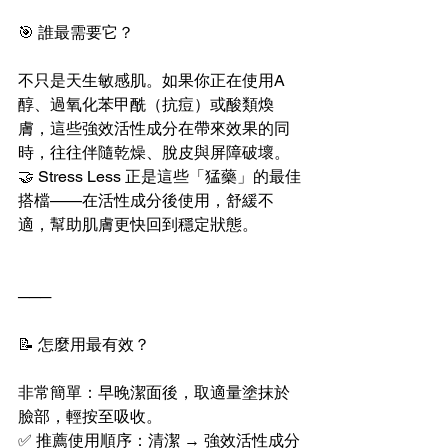
🎯 誰最需要它？
不只是天生敏感肌。如果你正在使用A
醇、過氧化苯甲酰（抗痘）或酸類煥
膚，這些強效活性成分在帶來效果的同
時，往往伴隨乾燥、脫皮與屏障破壞。
🤝 Stress Less 正是這些「猛藥」的最佳
搭檔——在活性成分後使用，舒緩不
適，幫助肌膚更快回到穩定狀態。
───
📝 怎麼用最有效？
非常簡單：早晚潔面後，取適量塗抹於
臉部，輕按至吸收。
✅ 推薦使用順序：清潔 → 強效活性成分