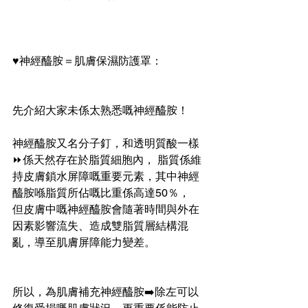
♥️神經醯胺＝肌膚保濕防護罩：
先介紹大家未係太熟悉嘅神經醯胺！
神經醯胺又名分子釘，和透明質酸一樣
⏩係天然存在於脂質細胞內， 脂質係維
持皮膚鎖水屏障嘅重要元素，其中神經
醯胺喺脂質所佔嘅比重係高達50％，
但皮膚中嘅神經醯胺會隨著時間與外在
因素影響流失、造成雙脂質層結構混
亂，導至肌膚屏障能力變差。
所以，為肌膚補充神經醯胺➡️除左可以