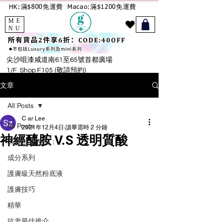
HK:滿$800免運費
Macao:滿$1200免運費
ME
NU
尖沙咀漆咸道南61至65號首都廣場
1/F Shop F105 (敬請預約)
文章
All Posts
C ar Lee
All Posts
2021年12月4日
讀畢需時 2 分鐘
神經醯胺 V.S 透明質酸
🙋‍♀️產品用後感：
成分系列
護膚級天然粉底液
護膚技巧
精華
抗老最佳推介