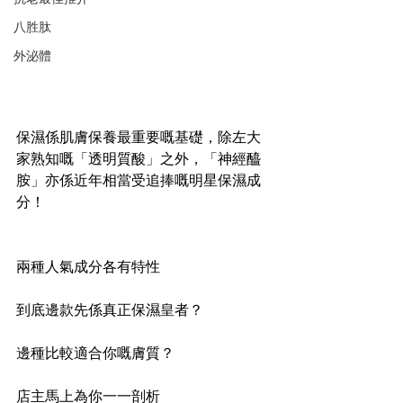
八胜肽
外泌體
保濕係肌膚保養最重要嘅基礎，除左大
家熟知嘅「透明質酸」之外，「神經醯
胺」亦係近年相當受追捧嘅明星保濕成
分！
兩種人氣成分各有特性
到底邊款先係真正保濕皇者？
邊種比較適合你嘅膚質？
店主馬上為你一一剖析