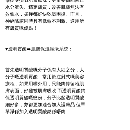
修復受損嘅肌膚狀況，更重要係能防止
水分流失、穩定膚質，改善肌膚無法有
效鎖水，搽極都好快乾嘅困擾。而且，
神經醯胺同時具有低敏不刺激、適用所
有膚質嘅優點！
♥️透明質酸➡️肌膚保濕灌溉系統：
首先透明質酸嘅分子係有大細之分，大
分子嘅透明質酸，常用於注射式嘅美容
療程，如果用嚟外用，只能夠停留喺肌
膚表面，好難被肌膚吸收 而透明質酸鈉
係透明質酸嘅鹽份，分子比起透明質酸
細好多，亦都更加適合加入護膚品 但單
單淨係加入透明質酸鈉係唔夠