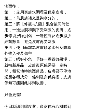
潔面後，
第一：先用爽膚水調理及穩定皮膚，
第二：為肌膚補充足夠水分的，
第三：將【修復+抗菌】混合後同時使
用，一邊滋潤和撫平受刺激的皮膚，逐
步修復屏障損傷，一邊控制及逐步減少
細菌數量，避免皮膚再受刺激
第四：使用面霜為皮膚鎖緊水分及防禦
外物入侵及傷害
第五：唔好心急，唔好一覺得效果慢，
就轉新產品，皮膚復原係需要一定時
間，頻繁地轉換護膚品，皮膚要不停地
適應各種成分，係刺激亦係負擔，皮膚
係無可能因此得到改善，
只會更差❗️
今日就講到呢度啦，多謝你有心機睇到