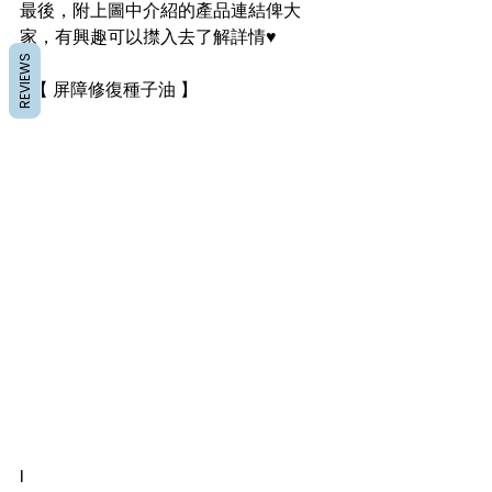
最後，附上圖中介紹的產品連結俾大
家，有興趣可以㩒入去了解詳情♥️
REVIEWS
♥️【 屏障修復種子油 】
l