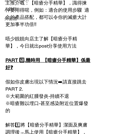
主推介嘅：【暗瘡分手精華】，識得揀
八胜肽
仲要用得啱，例如：適合的使用步驟  適
合的產品搭配，都可以令你的滅瘡大計
外泌體
更加事半功倍‼️
唔少靚靚向店主了解【暗瘡分手精
華】，今日就出post分享使用方法
PART 1️⃣.幾時用  【暗瘡分手精華】係最
好❓️
假如你皮膚出現以下情況➡️請直接跳去
PART 2.
※大範圍的紅腫發炎-持續不退
※暗瘡難以埋口-甚至感染附近位置爆發
的
解答1️⃣將【暗瘡分手精華】潔面及爽膚
調理後→馬上使用【暗瘡分手精華】，