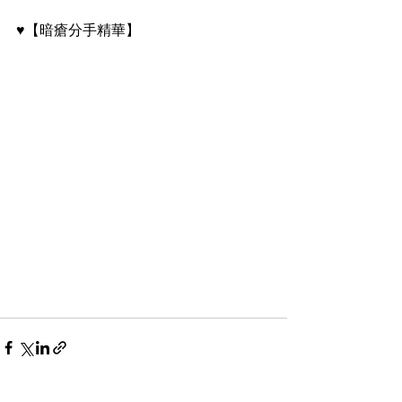
♥️【暗瘡分手精華】