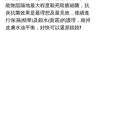
能無阻隔地最大程度殺死暗瘡細菌，抗
炎抗菌效果是最理想及最見效，後續進
行保濕(精華)及鎖水(面霜)的護理，維持
皮膚水油平衡，好快可以還原靚靚❗️