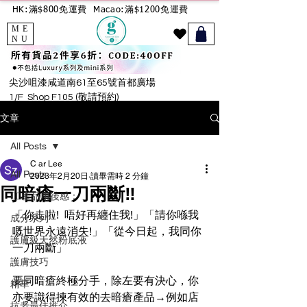
HK:滿$800免運費
Macao:滿$1200免運費
ME
NU
尖沙咀漆咸道南61至65號首都廣場
1/F Shop F105 (敬請預約)
文章
All Posts
C ar Lee
All Posts
2023年2月20日
讀畢需時 2 分鐘
同暗瘡一刀兩斷‼️
🙋‍♀️產品用後感：
「你走啦!  唔好再纏住我!」「請你喺我
成分系列
嘅世界永遠消失!」「從今日起，我同你
護膚級天然粉底液
一刀兩斷」
護膚技巧
要同暗瘡終極分手，除左要有決心，你
精華
亦要識得揀有效的去暗瘡產品→例如店
抗老最佳推介