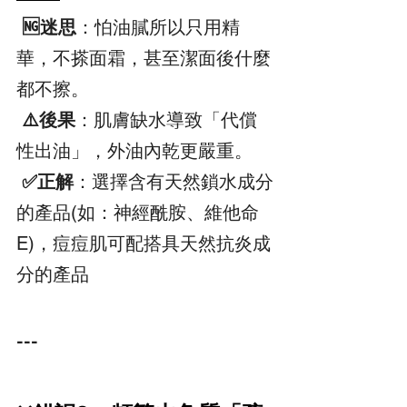
 🆖迷思
：怕油膩所以只用精
華，不搽面霜，甚至潔面後什麼
都不擦。  
 ⚠️後果
：肌膚缺水導致「代償
性出油」，外油內乾更嚴重。  
 ✅正解
：選擇含有天然鎖水成分
的產品(如：神經酰胺、維他命
E)，痘痘肌可配搭具天然抗炎成
分的產品
---