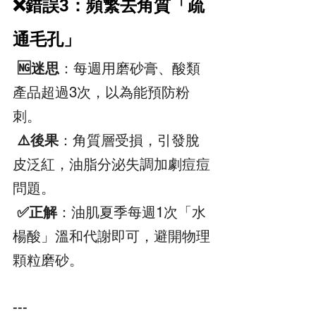
❌錯誤3：頻繁去角質「疏
通毛孔」  
 🆖迷思
：每週用磨砂膏、酸類
產品超過3次，以為能預防粉
刺。  
 ⚠️後果
：角質層受損，引發脫
皮泛紅，油脂分泌失調加劇痘痘
問題。  
 ✅正解
：油肌夏季每週1次「水
楊酸」溫和代謝即可，避開物理
顆粒磨砂。  
---