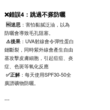
❌錯誤4：跳過不搽防曬
 🆖迷思
：害怕黏膩泛油，以為
防曬會導致毛孔阻塞。  
 ⚠️後果
：UVA射線會令彈性蛋白
鏈斷裂，同時紫外線會產生自由
基攻擊皮膚細胞，引起痘痘、炎
症、色斑等氧化反應
 ✅正解
：每天使用SPF30-50全
廣譜礦物防曬。  
---