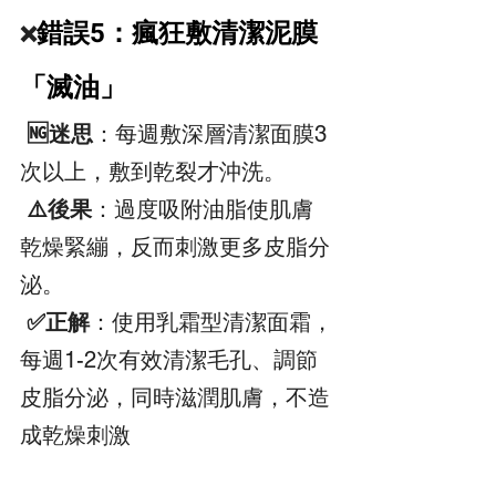
錯誤5：瘋狂敷清潔泥膜
❌️
「滅油」
 🆖迷思
：每週敷深層清潔面膜3
次以上，敷到乾裂才沖洗。  
 ⚠️後果
：過度吸附油脂使肌膚
乾燥緊繃，反而刺激更多皮脂分
泌。  
 ✅正解
：使用乳霜型清潔面霜，
每週1-2次有效清潔毛孔、調節
皮脂分泌，同時滋潤肌膚，不造
成乾燥刺激