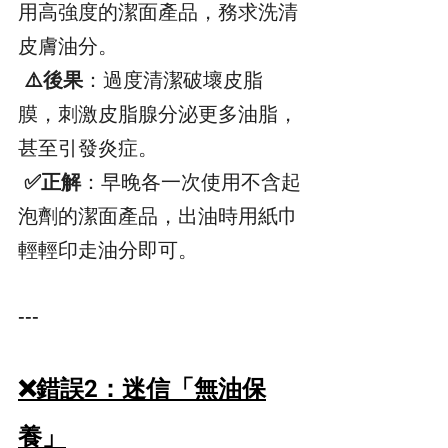
用高強度的潔面產品，務求洗清
皮膚油分。  
 ⚠️後果
：過度清潔破壞皮脂
膜，刺激皮脂腺分泌更多油脂，
甚至引發炎症。  
 ✅正解
：早晚各一次使用不含起
泡劑的潔面產品，出油時用紙巾
輕輕印走油分即可。  
---
❌錯誤2：迷信「無油保
養」