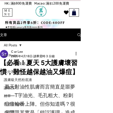
HK:滿$800免運費
Macao:滿$1200免運費
ME
NU
文章
All Posts
C ar Lee
All Posts
2025年4月18日
讀畢需時 3 分鐘
【必看！夏天 5大️護膚壞習
🙋‍♀️產品用後感：
慣，難怪越保越油又爆痘】
成分系列
護膚級天然粉底液
夏天對油性肌膚而言簡直是噩夢
護膚技巧
——T字油光、毛孔粗大、粉刺
精華
痘痘輪番上陣。但你知道嗎？很
抗老最佳推介
多問題其實是「錯誤護理」造成
八胜肽