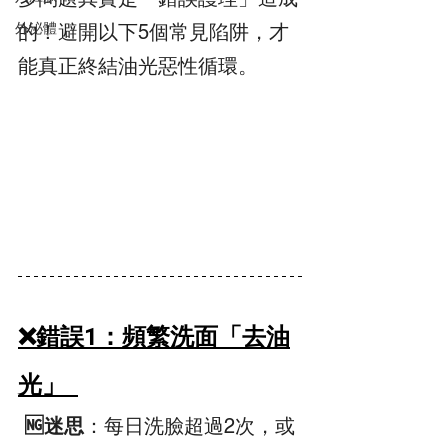
外泌體
的！避開以下5個常見陷阱，才
能真正終結油光惡性循環。  
️❌錯誤1：頻繁洗面「去油
光」  
 🆖迷思
：每日洗臉超過2次，或