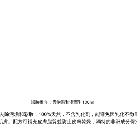
缷妝推介：雲吻温和潔面乳100ml
乳可去除污垢和彩妝，100%天然，不含乳化劑，能避免因乳化不
肌膚。配方可補充皮膚脂質並防止皮膚乾燥，獨特的非洲成分保