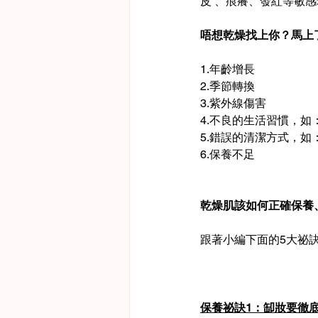
皮 、痕癢、發紅等敏
唔想乾燥找上你？馬上
1.年齡增長
2.季節轉換
3.紫外線傷害
4.不良的生活習慣，
5.錯誤的清潔方式，
6.保養不足
乾燥肌該如何正確保養
跟著小編下面的5大祕
保養祕訣1：缷妝要徹底