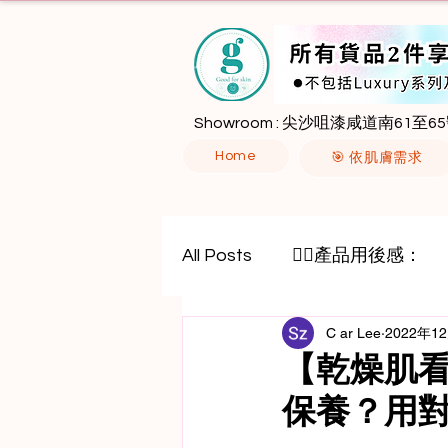
Showroom : 尖沙咀漆咸道南61至65
Home
🎯 依肌膚需求
All Posts
🙋‍♀️產品用後感：
C ar Lee
2022年1
八胜肽
外泌體
【乾燥肌
保養？用