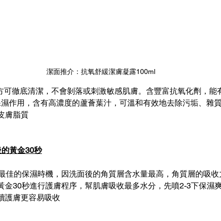
潔面推介：抗氧舒緩潔膚凝露100ml
泡”配方可徹底清潔，不會剝落或刺激敏感肌膚。含豐富抗氧化劑，
和保濕作用，含有高濃度的蘆薈葉汁，可溫和有效地去除污垢、雜
皮膚脂質
的黃金30秒
是最佳的保濕時機，因洗面後的角質層含水量最高，角質層的吸收
黃金30秒進行護膚程序，幫肌膚吸收最多水分，先噴2-3下保濕
續護膚更容易吸收