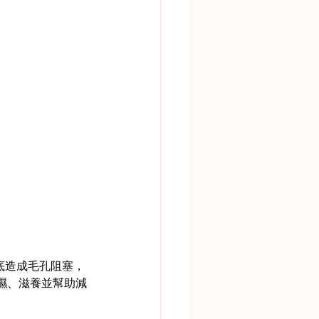
徹底造成毛孔阻塞，
濕、滋養並幫助減