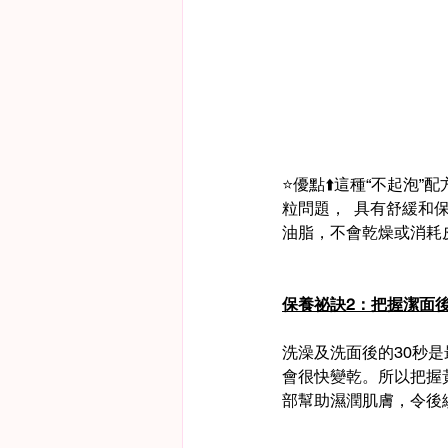
⭐️優點⬆️這種“不起
粒問題，  具有舒緩
油脂，不會乾燥或消耗
保養祕訣2：把握潔面後
洗澡及洗面後的30秒
會很快變乾。所以把握
部幫助濕潤肌膚，令後