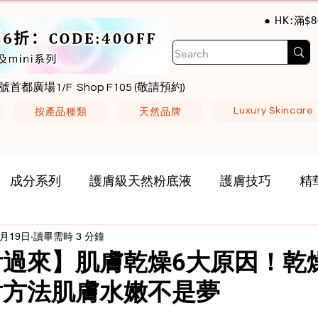
● HK:滿$
號首都廣場1/F Shop F105 (敬請預約)
Luxury Skincare
按產品種類
天然品牌
成分系列
護膚級天然粉底液
護膚技巧
精
2月19日
讀畢需時 3 分鐘
看過來】肌膚乾燥6大原因！乾
對方法肌膚水嫩不是夢