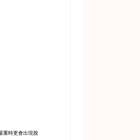
嚴重時更會出現脫