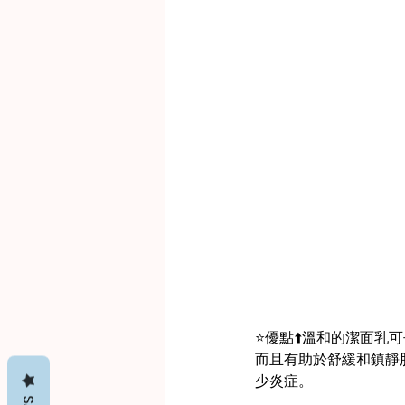
⭐️優點⬆️溫和的潔面
而且有助於舒緩和鎮靜
少炎症。