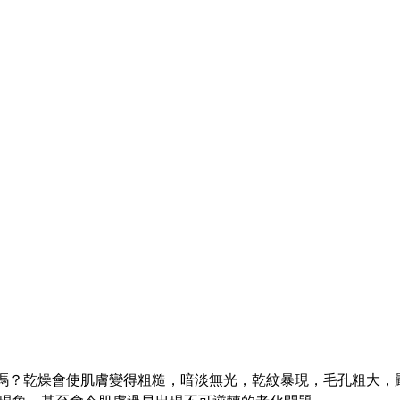
嗎？乾燥會使肌膚變得粗糙，暗淡無光，乾紋暴現，毛孔粗大，