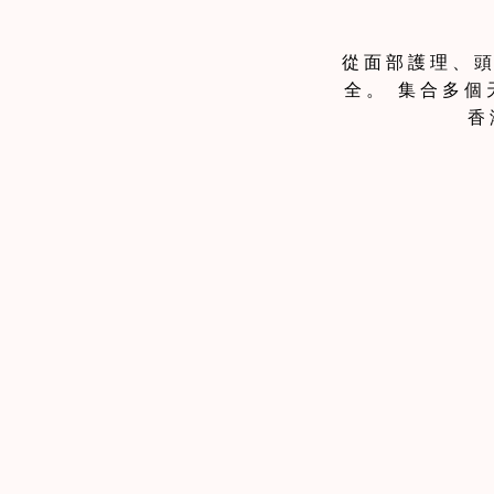
從面部護理、頭髮
全。 集合多
香