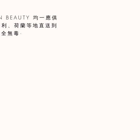
 BEAUTY 均一應俱
大利、荷蘭等地直送到
全無毒·