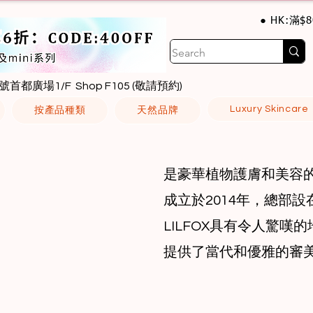
● HK:滿$
號首都廣場1/F Shop F105 (敬請預約)
Luxury Skincare
按產品種類
天然品牌
是豪華植物護膚和美容
成立於2014年，總部
LILFOX具有令人驚嘆
提供了當代和優雅的審