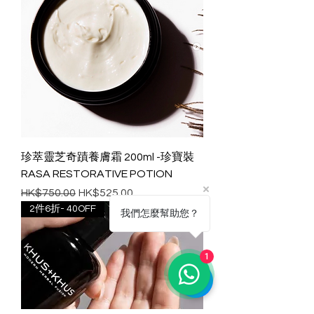
珍萃靈芝奇蹟養膚霜 200ml -珍寶裝
RASA RESTORATIVE POTION
一般價格
促銷價格
HK$750.00
HK$525.00
2件6折- 40OFF
我們怎麼幫助您？
1