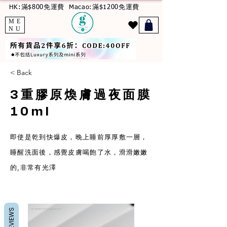
HK:滿$800免運費
Macao:滿$1200免運費
ME
NU
< Back
3重膠原煥膚過夜面膜
10ml
即使是乾到快爆皮，晚上睡前厚厚敷一層，
睡醒洗面後，感覺皮膚喝飽了水，滑滑嫩嫩
的,非常有光澤
REVIEWS