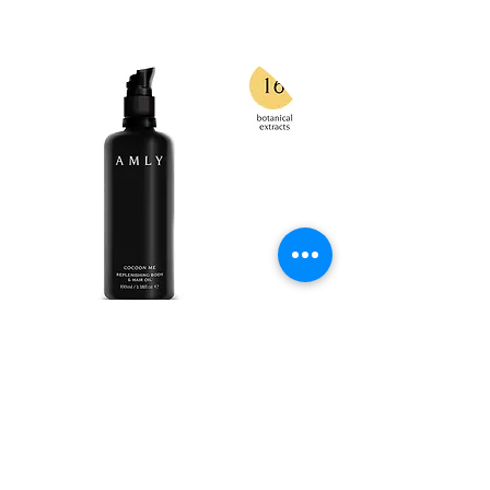
Cocoon
Me 身體
護髮
油-100m
l