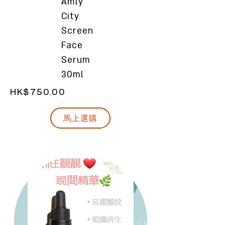
Amly
City
Screen
Face
Serum
30ml
HK$750.00
馬上選購